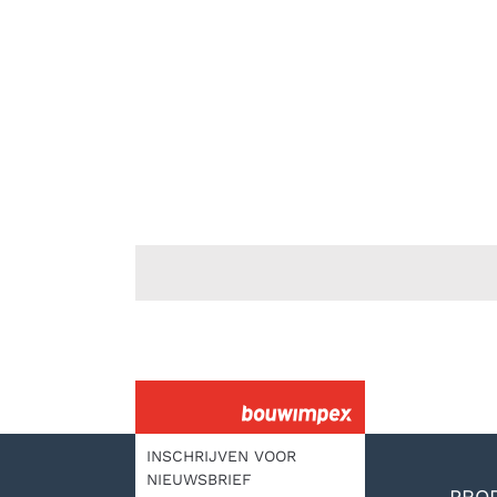
in Zeeland (NB)
Voor een nieuwe varkensstal in het Brabantse
plaatsje Zeeland leverden wij verschillende
(kunststof) bouwmaterialen, waaronder ASW
PIR FR PLUS isolatieplaten.
Lees meer 
INSCHRIJVEN VOOR
NIEUWSBRIEF
PRO