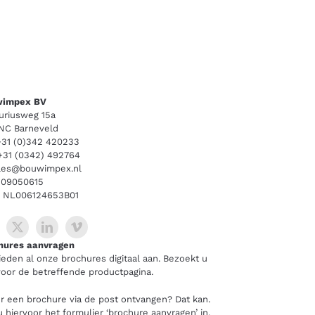
impex BV
uriusweg 15a
 NC Barneveld
+31 (0)342 420233
 +31 (0342) 492764
les@bouwimpex.nl
 09050615
 NL006124653B01
hures aanvragen
ieden al onze brochures digitaal aan. Bezoekt u
oor de betreffende productpagina.
r een brochure via de post ontvangen? Dat kan.
u hiervoor het formulier ‘brochure aanvragen’ in.