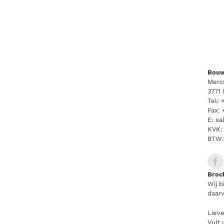
Bouw
Merc
3771
Tel:
Fax:
E:
sa
KVK:
BTW:
Broc
Wij b
daarv
Lieve
Vult 