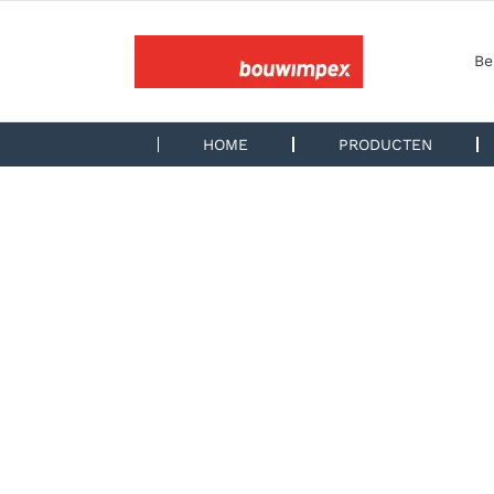
Ga
naar
inhoud
Be
HOME
PRODUCTEN