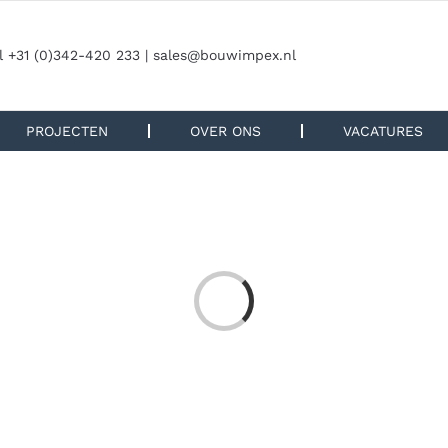
l +31 (0)342-420 233 |
sales@bouwimpex.nl
PROJECTEN
OVER ONS
VACATURES
F
A
Q
m
s
a
n
h
t
d
e
n
ite
a
e
la
...