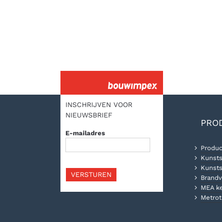
INSCHRIJVEN VOOR
NIEUWSBRIEF
PRO
E-mailadres
Produc
Kunsts
Kunsts
VERSTUREN
Brandv
MEA k
Metrot