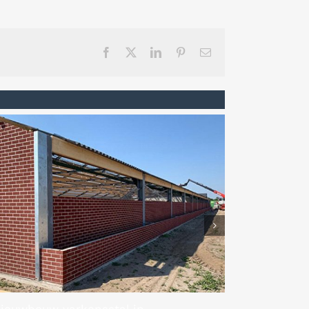
Facebook
Twitter
LinkedIn
Pinterest
E-
mail
ieuwbouw varkensstal in