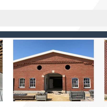
Authentieke pluimveestal in Laar (DL)
N