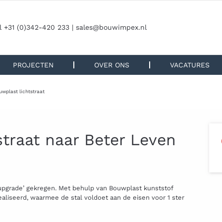
l +31 (0)342-420 233 |
sales@bouwimpex.nl
PROJECTEN
OVER ONS
VACATURES
wplast lichtstraat
traat naar Beter Leven
upgrade’ gekregen. Met behulp van Bouwplast kunststof
realiseerd, waarmee de stal voldoet aan de eisen voor 1 ster