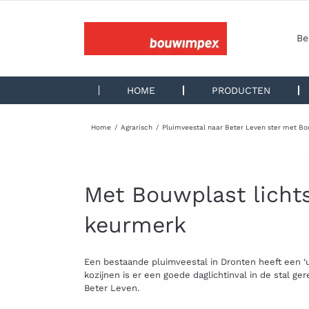
Ga
naar
inhoud
Be
HOME
PRODUCTEN
Home
Agrarisch
Pluimveestal naar Beter Leven ster met Bou
Met Bouwplast lichts
keurmerk
Een bestaande pluimveestal in Dronten heeft een ‘
kozijnen is er een goede daglichtinval in de stal ge
Beter Leven.