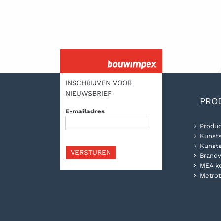
INSCHRIJVEN VOOR
NIEUWSBRIEF
PRO
E-mailadres
Produc
Kunsts
Kunsts
VERSTUREN
Brandv
MEA k
Metrot