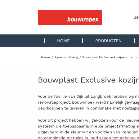
Ga
naar
inhoud
Be
HOME
PRODUCTEN
Home
Agrarisch
Overig
Bouwplast Exclusive kozijnen met nos
Bouwplast Exclusive kozij
Voor de familie van Dijk uit Langbroek hebben wij m
renovatieproject. Bouwimpex werd namelijk gevra
deurkozijnen te leveren in combinatie met nostalgis
Voor dit project hebben wij gekozen voor de nieuwe 
systeem die toepasbaar is in elke projectafmeting 
uitgevoerd in de kleur wit en voorzien van Renolie
de combinatie met glas in lood geven het gebouw ee