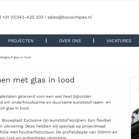
l +31 (0)342-420 233 |
sales@bouwimpex.nl
PROJECTEN
OVER ONS
VACATURES
talgisch glas in lood
nen met glas in lood
aterialen geleverd voor een wel heel bijzonder
agd om onderhoudsarme en duurzame kunststof raam- en
ch glas in lood.
Bouwplast Exclusive lijn kunststof kozijnen. Een flexibel
en uitvoering. Deze hebben wij speciaal op projectmaat
t folie met houtnerfstructuur. De profieldiepte van 120mm en
n luxe en authentieke uitstraling.