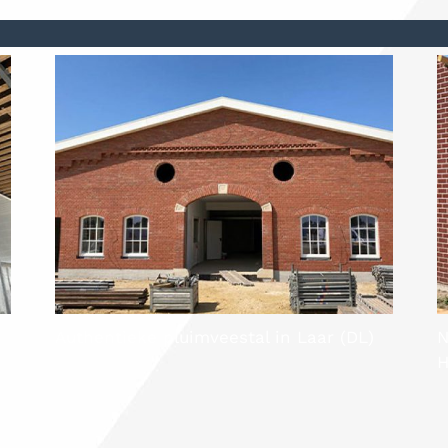
Authentieke pluimveestal in Laar (DL)
N
H