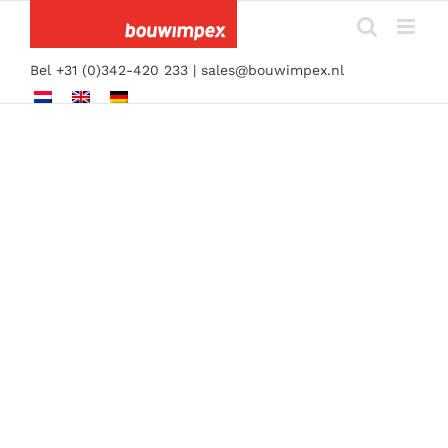
Ga
naar
inhoud
Bel +31 (0)342-420 233 |
sales@bouwimpex.nl