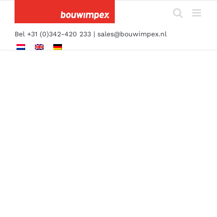
Ga
naar
inhoud
Bel +31 (0)342-420 233 |
sales@bouwimpex.nl