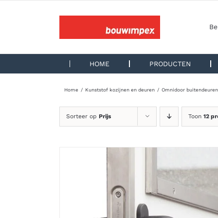
Ga
naar
inhoud
Be
HOME
PRODUCTEN
Home
Kunststof kozijnen en deuren
Omnidoor buitendeuren
Sorteer op
Prijs
Toon
12 p