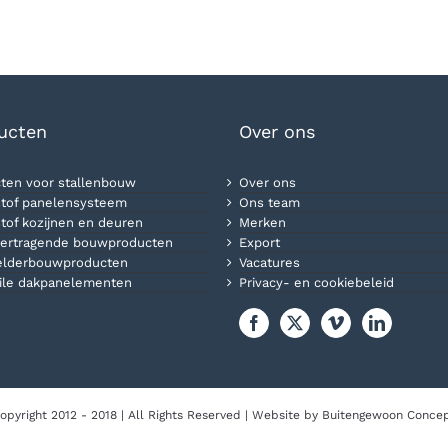
ucten
Over ons
ten voor stallenbouw
Over ons
tof panelensysteem
Ons team
tof kozijnen en deuren
Merken
ertragende bouwproducten
Export
elderbouwproducten
Vacatures
ile dakpanelementen
Privacy- en cookiebeleid
opyright 2012 - 2018 | All Rights Reserved | Website by
Buitengewoon Conce