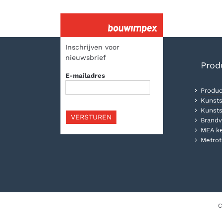
Inschrijven voor
nieuwsbrief
Prod
E-mailadres
Produc
Kunsts
Kunsts
VERSTUREN
Brandv
MEA k
Metrot
C