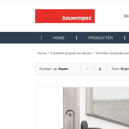
Ga
naar
inhoud
Be
HOME
PRODUCTEN
Home
Kunststof kozijnen en deuren
Omnidoor buitendeuren
Sorteer op
Naam
Toon
12 p