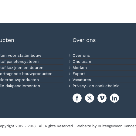
ucten
Over ons
ten voor stallenbouw
Over ons
tof panelensysteem
Ons team
tof kozijnen en deuren
Merken
ertragende bouwproducten
Export
elderbouwproducten
Vacatures
ile dakpanelementen
Privacy- en cookiebeleid
opyright 2012 - 2018 | All Rights Reserved | Website by
Buitengewoon Conce