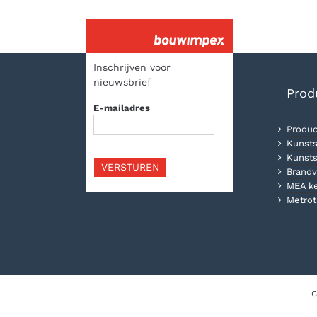
Inschrijven voor
nieuwsbrief
Prod
E-mailadres
Produc
Kunsts
Kunsts
VERSTUREN
Brandv
MEA k
Metrot
C