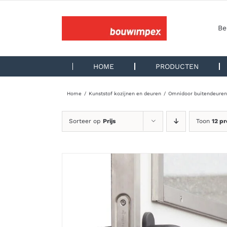
Ga
naar
inhoud
Be
HOME
PRODUCTEN
Home
Kunststof kozijnen en deuren
Omnidoor buitendeuren
Sorteer op
Prijs
Toon
12 p