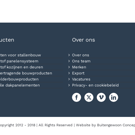
ucten
Over ons
ten voor stallenbouw
Over ons
tof panelensysteem
Ons team
tof kozijnen en deuren
Merken
ertragende bouwproducten
Export
elderbouwproducten
Vacatures
ile dakpanelementen
Privacy- en cookiebeleid
opyright 2012 - 2018 | All Rights Reserved | Website by
Buitengewoon Conce