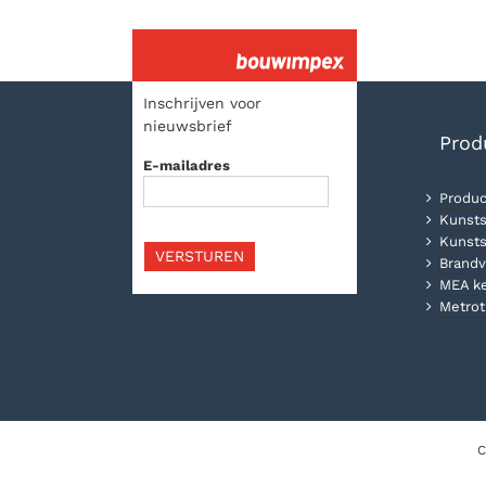
Inschrijven voor
nieuwsbrief
Prod
E-mailadres
Produc
Kunsts
Kunsts
VERSTUREN
Brandv
MEA k
Metrot
C