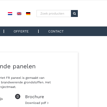
Zoeken
naar:
OFFERTE
CONTACT
nde panelen
 Het FR paneel is gemaakt van
ke brandwerende grondstoffen. Het
ojectmaat.
Brochure
js
Download pdf