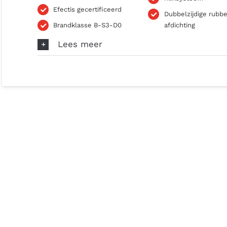
Efectis gecertificeerd
Dubbelzijdige rubb
Brandklasse B-S3-D0
afdichting
Lees meer