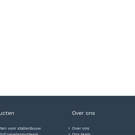
ucten
Over ons
ten voor stallenbouw
Over ons
tof panelensysteem
Ons team