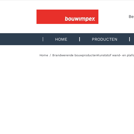
Ga
naar
inhoud
Be
HOME
PRODUCTEN
Home
Brandwerende bouwproducten
Kunststof wand- en plaf