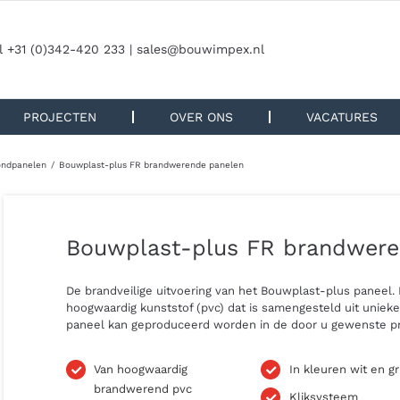
l +31 (0)342-420 233 |
sales@bouwimpex.nl
PROJECTEN
OVER ONS
VACATURES
ondpanelen
Bouwplast-plus FR brandwerende panelen
Bouwplast-plus FR brandwere
De brandveilige uitvoering van het Bouwplast-plus paneel.
hoogwaardig kunststof (pvc) dat is samengesteld uit unie
paneel kan geproduceerd worden in de door u gewenste pr
Van hoogwaardig
In kleuren wit en gri
brandwerend pvc
Kliksysteem