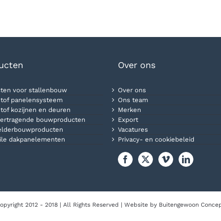
ucten
Over ons
ten voor stallenbouw
Over ons
tof panelensysteem
Ons team
tof kozijnen en deuren
Merken
ertragende bouwproducten
Export
elderbouwproducten
Vacatures
ile dakpanelementen
Privacy- en cookiebeleid
opyright 2012 - 2018 | All Rights Reserved | Website by
Buitengewoon Conce