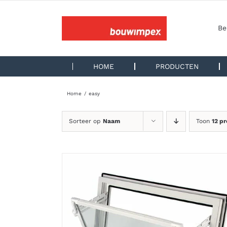
Ga
naar
inhoud
Be
HOME
PRODUCTEN
Home
easy
Sorteer op
Naam
Toon
12 p