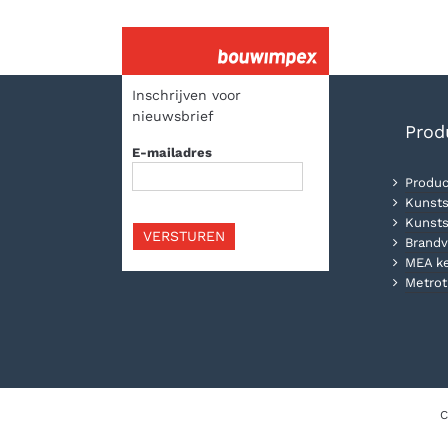
Inschrijven voor
nieuwsbrief
Prod
E-mailadres
Produc
Kunsts
Kunsts
VERSTUREN
Brandv
MEA k
Metrot
C