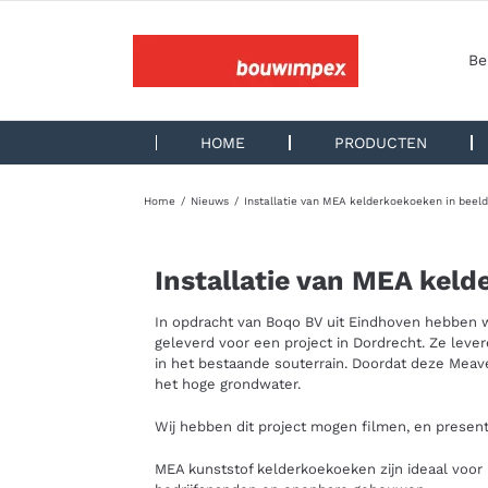
Ga
naar
inhoud
Be
HOME
PRODUCTEN
Home
Nieuws
Installatie van MEA kelderkoekoeken in beel
Installatie van MEA kel
In opdracht van Boqo BV uit Eindhoven hebben 
geleverd voor een project in Dordrecht. Ze levere
in het bestaande souterrain. Doordat deze Meave
het hoge grondwater.
Wij hebben dit project mogen filmen, en presente
MEA kunststof kelderkoekoeken zijn ideaal voor