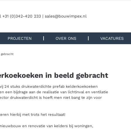
l +31 (0)342-420 233 |
sales@bouwimpex.nl
PROJECTEN
OVER ONS
VACATURES
d gebracht
derkoekoeken in beeld gebracht
wij 24 stuks drukwaterdichte prefab kelderkoekoeken
n een bijdrage aan de realisatie van lichtinval en ventilatie
ctor drukwaterdicht is hoeft men niet bang te zijn voor
ren hierbij met trots het resultaat!
 nieuwbouw en renovatie van kelders bij woningen,