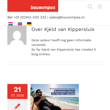
Ga
naar
inhoud
Bel +31 (0)342-420 233 |
sales@bouwimpex.nl
Over
Kjeld van Kippersluis
Deze auteur heeft nog geen informatie
verstrekt.
So far Kjeld van Kippersluis has created 5
blog entries.
21
07, 2026