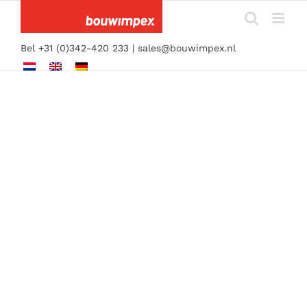
Ga
naar
inhoud
Bel +31 (0)342-420 233 |
sales@bouwimpex.nl