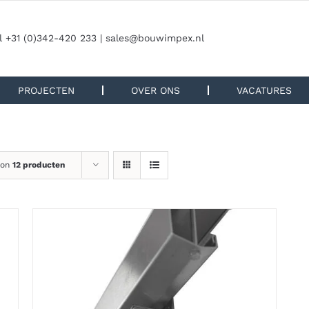
l +31 (0)342-420 233 |
sales@bouwimpex.nl
PROJECTEN
OVER ONS
VACATURES
oon
12 producten