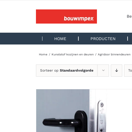
Ga
naar
inhoud
Be
HOME
PRODUCTEN
Home
Kunststof kozijnen en deuren
Agridoor binnendeuren
Sorteer op
Standaardvolgorde
T