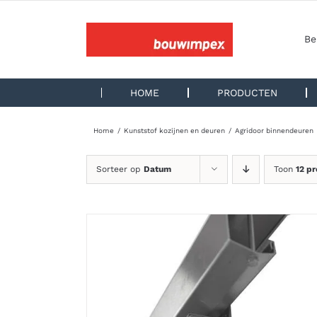
Ga
naar
inhoud
Be
HOME
PRODUCTEN
Home
Kunststof kozijnen en deuren
Agridoor binnendeuren
Sorteer op
Datum
Toon
12 p