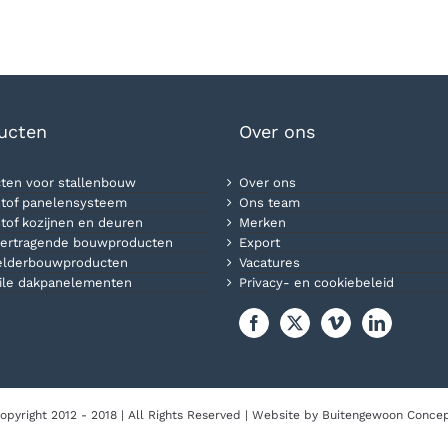
ucten
Over ons
ten voor stallenbouw
Over ons
tof panelensysteem
Ons team
tof kozijnen en deuren
Merken
ertragende bouwproducten
Export
elderbouwproducten
Vacatures
ile dakpanelementen
Privacy- en cookiebeleid
opyright 2012 - 2018 | All Rights Reserved | Website by
Buitengewoon Conce