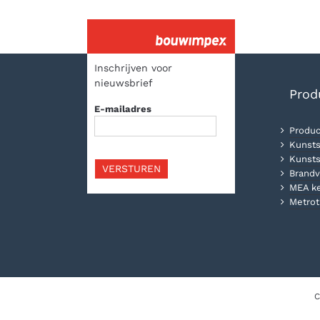
Inschrijven voor
nieuwsbrief
Prod
E-mailadres
Produc
Kunsts
Kunsts
VERSTUREN
Brandv
MEA k
Metrot
C