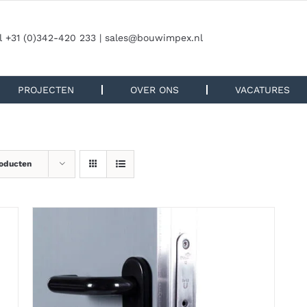
l +31 (0)342-420 233 |
sales@bouwimpex.nl
PROJECTEN
OVER ONS
VACATURES
roducten