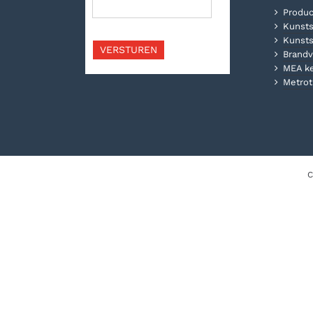
Produc
Kunsts
Kunsts
VERSTUREN
Brandv
MEA k
Metrot
C