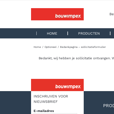
Ga
naar
inhoud
Be
HOME
PRODUCTEN
Home
Optioneel
Bedankpagina – sollicitatieformulier
Bedankt, wij hebben je sollicitatie ontvangen. 
INSCHRIJVEN VOOR
NIEUWSBRIEF
PRO
E-mailadres