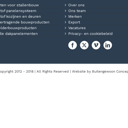
ten voor stallenbouw
Over ons
tof panelensysteem
Ons team
tof kozijnen en deuren
Merken
ertragende bouwproducten
Export
elderbouwproducten
Vacatures
ile dakpanelementen
Privacy- en cookiebeleid
opyright 2012 - 2018 | All Rights Reserved | Website by
Buitengewoon Conce