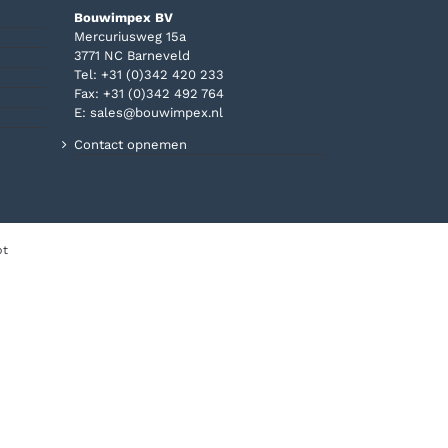
Bouwimpex BV
Mercuriusweg 15a
3771 NC Barneveld
Tel:
+31 (0)342 420 233
Fax: +31 (0)342 492 764
E:
sales@bouwimpex.nl
Contact opnemen
pt