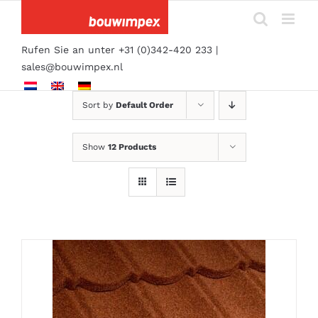
Skip
to
content
Rufen Sie an unter +31 (0)342-420 233 |
sales@bouwimpex.nl
Sort by
Default Order
Show
12 Products