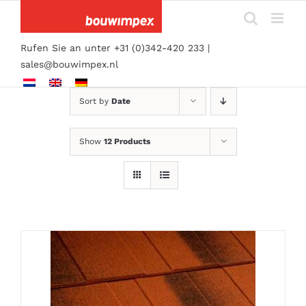
Skip
to
content
Rufen Sie an unter +31 (0)342-420 233 |
sales@bouwimpex.nl
Sort by
Date
Show
12 Products