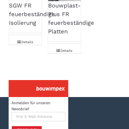
Bouwplast-
SGW FR
Plus FR
feuerbeständige
feuerbeständige
Isolierung
Platten
Details
Details
Anmelden für unseren
Newsbrief
Ihre
E-
Mail-
Adresse