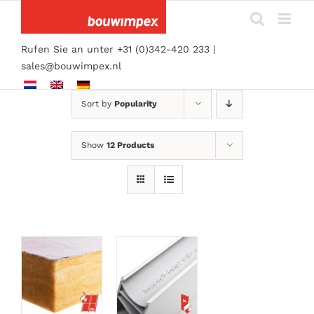
Skip
to
content
Rufen Sie an unter +31 (0)342-420 233 |
sales@bouwimpex.nl
Sort by
Popularity
Show
12 Products