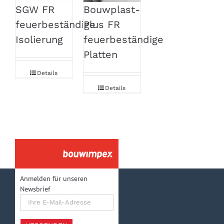
Bouwplast-
SGW FR
Plus FR
feuerbeständige
feuerbeständige
Isolierung
Platten
Details
Details
Anmelden für unseren
Newsbrief
Ihre
E-
Mail-
Adresse