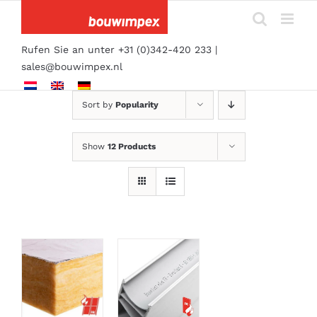
Skip
to
content
Rufen Sie an unter +31 (0)342-420 233 |
sales@bouwimpex.nl
Sort by
Popularity
Show
12 Products