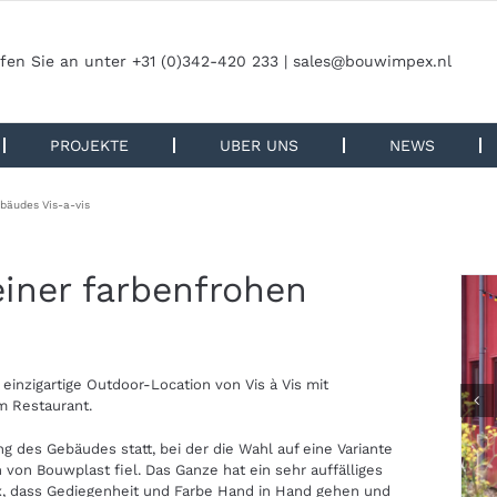
fen Sie an unter +31 (0)342-420 233 |
sales@bouwimpex.nl
PROJEKTE
UBER UNS
NEWS
bäudes Vis-a-vis
einer farbenfrohen
inzigartige Outdoor-Location von Vis à Vis mit
m Restaurant.
g des Gebäudes statt, bei der die Wahl auf eine Variante
von Bouwplast fiel. Das Ganze hat ein sehr auffälliges
x, dass Gediegenheit und Farbe Hand in Hand gehen und