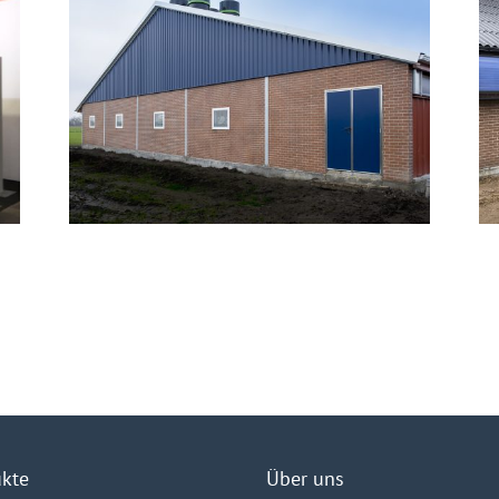
Grüner Stall für die Familie van den
To
Aker
Ha
kte
Über uns