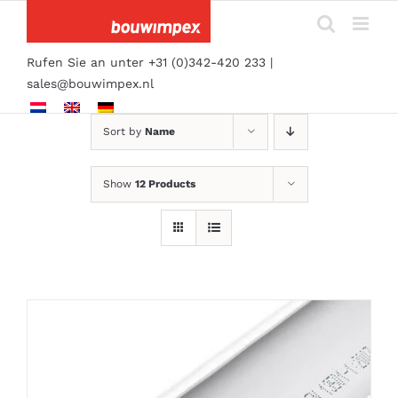
Skip
to
content
Rufen Sie an unter +31 (0)342-420 233 |
sales@bouwimpex.nl
Sort by
Name
Show
12 Products