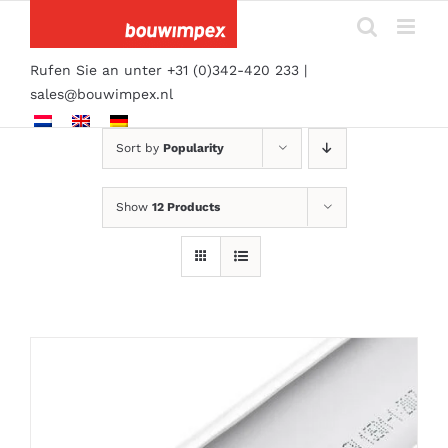
Skip
to
content
Rufen Sie an unter +31 (0)342-420 233 |
sales@bouwimpex.nl
Sort by
Popularity
Show
12 Products