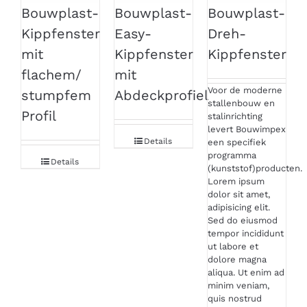
Bouwplast-
Bouwplast-
Bouwplast-
Kippfenster
Easy-
Dreh-
mit
Kippfenster
Kippfenster
flachem/
mit
Voor de moderne
stumpfem
Abdeckprofiel
stallenbouw en
Profil
stalinrichting
levert Bouwimpex
Details
een specifiek
programma
Details
(kunststof)producten.
Lorem ipsum
dolor sit amet,
adipisicing elit.
Sed do eiusmod
tempor incididunt
ut labore et
dolore magna
aliqua. Ut enim ad
minim veniam,
quis nostrud