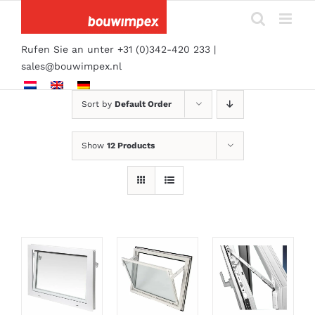
Skip
to
content
Rufen Sie an unter +31 (0)342-420 233 |
sales@bouwimpex.nl
Sort by
Default Order
Show
12 Products