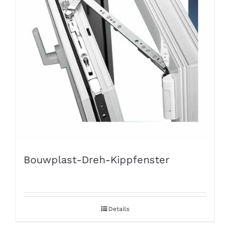
Bouwplast-Dreh-Kippfenster
Details