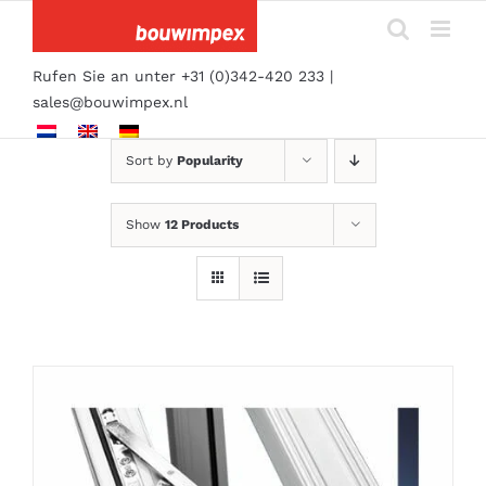
Skip
to
content
Rufen Sie an unter +31 (0)342-420 233 |
sales@bouwimpex.nl
Sort by
Popularity
Show
12 Products